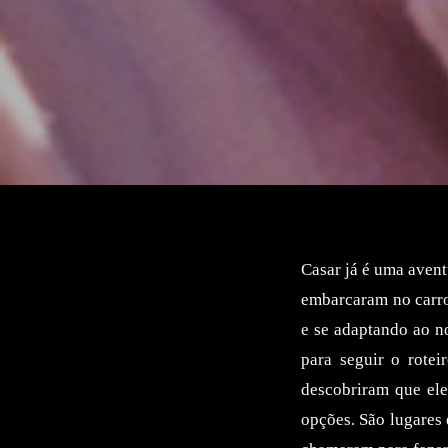
Casar já é uma aven
embarcaram no carro
e se adaptando ao no
para seguir o rote
descobriram que el
opções. São lugares 