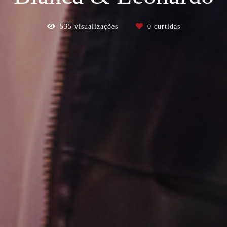
535
visualizações
0
curtidas