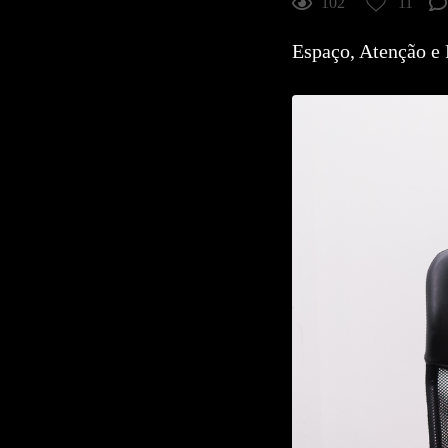
102
11
11
Curtir
Espaço, Atenção e 
Comentar