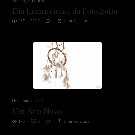
19 de Ago de 2019
Dia Internacional da Fotografia
237
9
1min de leitura
06 de Jan de 2020
Um Ano Novo
170
6
1min de leitura