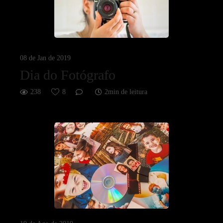
08 de Jan de 2019
Dia do Fotógrafo
238
8
2min de leitura