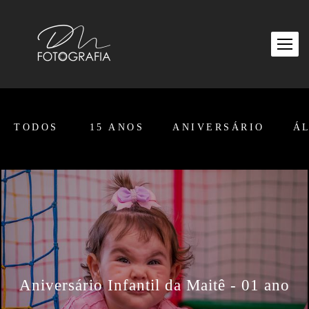
TODOS
15 ANOS
ANIVERSÁRIO
Á
Aniversário Infantil da Maitê - 01 ano